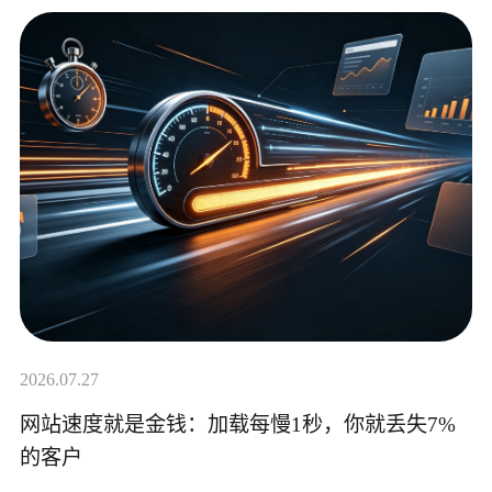
2026.07.27
网站速度就是金钱：加载每慢1秒，你就丢失7%
的客户