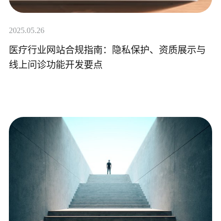
2025.05.26
医疗行业网站合规指南：隐私保护、资质展示与
线上问诊功能开发要点