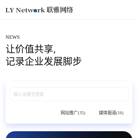
获取方案
NEWS
让价值共享,
记录企业发展脚步
3)
网站知识(2357)
网站推广(35)
媒体报道(16)