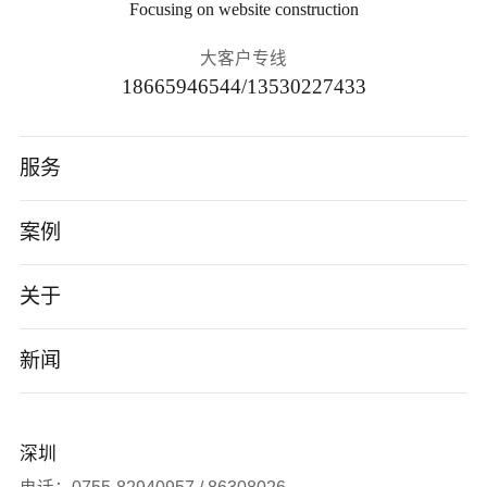
Focusing on website construction
大客户专线
18665946544/13530227433
服务
高端网站建设
案例
AI应用开发
智能制造
关于
小程序/App
电子数码
公司介绍
新闻
企业数字化转型
软件科技
企业文化
公司新闻
深圳
品牌营销服务
医疗生物
发展历程
签约新闻