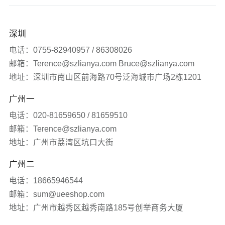
企业数字化转型
软件科技
企业文化
公司新闻
深圳
品牌营销服务
医疗生物
发展历程
签约新闻
电话：0755-82940957 / 86308026
邮箱：Terence@szlianya.com Bruce@szlianya.com
其他
联雅观点
地址：深圳市南山区前海路70号泛海城市广场2栋1201
广州一
常见问题
电话：020-81659650 / 81659510
网站知识
邮箱：Terence@szlianya.com
地址：广州市荔湾区坑口大街
网站推广
广州二
电话：18665946544
媒体报道
邮箱：sum@ueeshop.com
地址：广州市越秀区越秀南路185号创举商务大厦