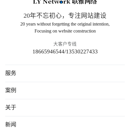
20年不忘初心，专注网站建设
20 years without forgetting the original intention,
Focusing on website construction
大客户专线
18665946544/13530227433
服务
高端网站建设
案例
AI应用开发
智能制造
关于
小程序/App
电子数码
公司介绍
新闻