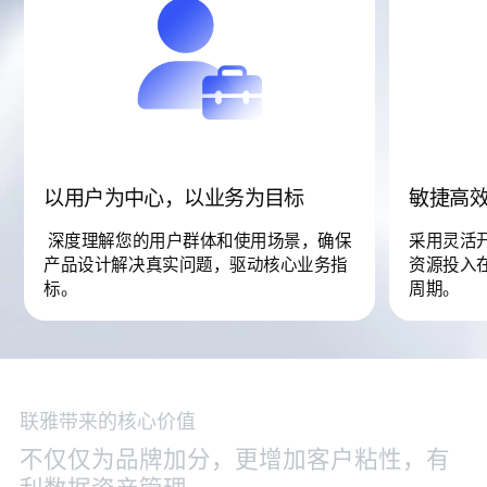
以用户为中心，以业务为目标
敏捷高
深度理解您的用户群体和使用场景，确保
采用灵活
产品设计解决真实问题，驱动核心业务指
资源投入
标。
周期。
联雅带来的核心价值
不
仅
仅
为
品
牌
加
分
，
更
增
加
客
户
粘
性
，
有