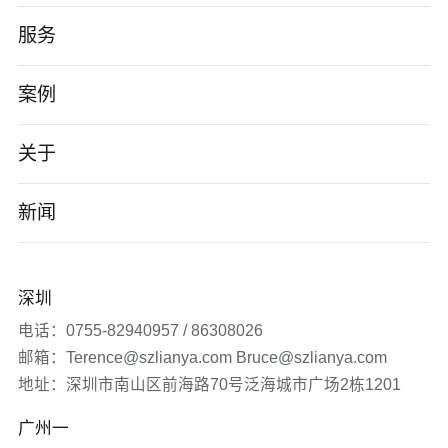
服务
高端网站建设
案例
AI应用开发
智能制造
关于
小程序/App
电子数码
公司介绍
新闻
企业数字化转型
软件科技
企业文化
公司新闻
深圳
品牌营销服务
医疗生物
发展历程
签约新闻
电话：0755-82940957 / 86308026
邮箱：Terence@szlianya.com Bruce@szlianya.com
其他
联雅观点
地址：深圳市南山区前海路70号泛海城市广场2栋1201
广州一
常见问题