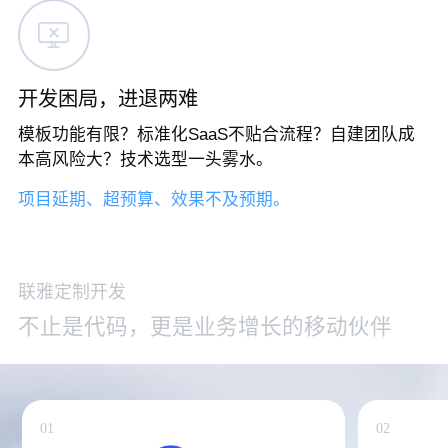
开发困局，进退两难
模板功能有限？标准化SaaS不贴合流程？自建团队成
本高风险大？技术选型一头雾水。
项目延期、超预算、效果不及预期。
联雅定制开发
不
止
是
代
码
，
更
是
业
务
增
长
的
移
动
伙
伴
01
02