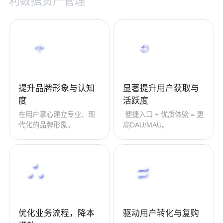
利
数
据
资
产
管
理
提升品牌形象与认知
显著提升用户获取与
度
活跃度
在用户掌心建立专业、现
便捷入口 + 优质体验 = 更
代化的品牌形象。
高DAU/MAU。
优化业务流程，降本
驱动用户转化与复购