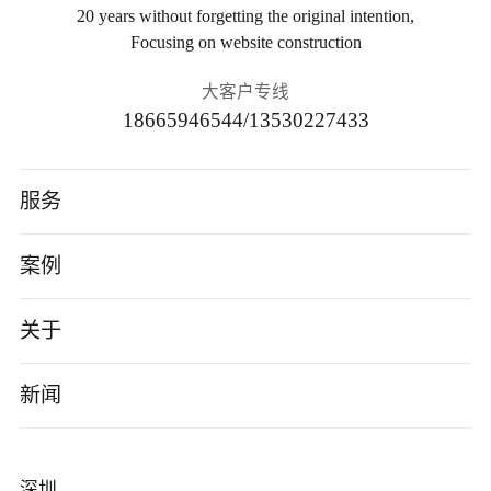
20 years without forgetting the original intention,
Focusing on website construction
大客户专线
18665946544/13530227433
服务
高端网站建设
案例
AI应用开发
智能制造
关于
小程序/App
电子数码
公司介绍
新闻
企业数字化转型
软件科技
企业文化
公司新闻
深圳