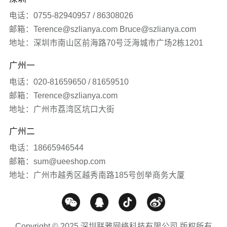
品牌营销服务
医疗生物
发展历程
签约新闻
电话：0755-82940957 / 86308026
邮箱：Terence@szlianya.com Bruce@szlianya.com
其他
联雅观点
地址：深圳市南山区前海路70号泛海城市广场2栋1201
广州一
常见问题
电话：020-81659650 / 81659510
网站知识
邮箱：Terence@szlianya.com
地址：广州市荔湾区坑口大街
网站推广
广州二
电话：18665946544
媒体报道
邮箱：sum@ueeshop.com
地址：广州市越秀区越秀南路185号创举商务大厦
Copyright © 2025 深圳联雅网络科技有限公司 版权所有