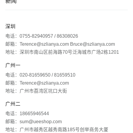
公司介绍
新闻
企业数字化转型
软件科技
企业文化
公司新闻
深圳
品牌营销服务
医疗生物
发展历程
签约新闻
电话：0755-82940957 / 86308026
邮箱：Terence@szlianya.com Bruce@szlianya.com
其他
联雅观点
地址：深圳市南山区前海路70号泛海城市广场2栋1201
广州一
常见问题
电话：020-81659650 / 81659510
网站知识
邮箱：Terence@szlianya.com
地址：广州市荔湾区坑口大街
网站推广
广州二
电话：18665946544
媒体报道
邮箱：sum@ueeshop.com
地址：广州市越秀区越秀南路185号创举商务大厦