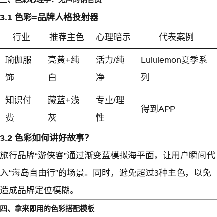
3.1 色彩=品牌人格投射器
行业
推荐主色
心理暗示
代表案例
瑜伽服
亮黄+纯
活力/纯
Lululemon夏季系
饰
白
净
列
知识付
藏蓝+浅
专业/理
得到APP
费
灰
性
3.2 色彩如何讲好故事？
旅行品牌“游侠客”通过渐变蓝模拟海平面，让用户瞬间代
入“海岛自由行”的场景。同时，避免超过3种主色，以免
造成品牌定位模糊。
四、拿来即用的色彩搭配模板