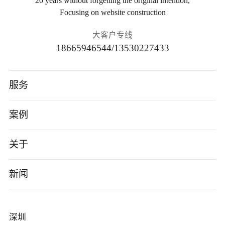
20 years without forgetting the original intention,
Focusing on website construction
大客户专线
18665946544/13530227433
服务
高端网站建设
案例
AI应用开发
智能制造
关于
小程序/App
电子数码
公司介绍
新闻
企业数字化转型
软件科技
企业文化
公司新闻
深圳
品牌营销服务
医疗生物