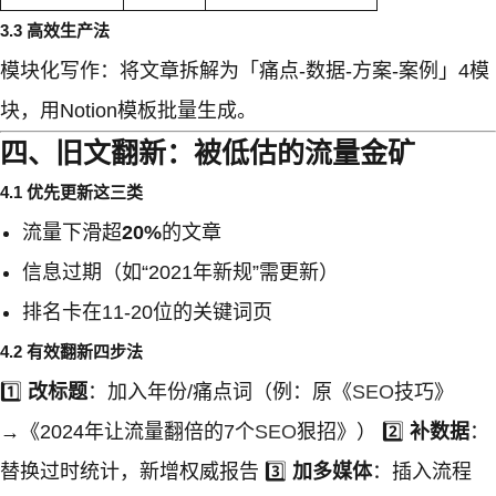
3.3 高效生产法
模块化写作：将文章拆解为「痛点-数据-方案-案例」4模
块，用Notion模板批量生成。
四、旧文翻新：被低估的流量金矿
4.1 优先更新这三类
流量下滑超
20%
的文章
信息过期（如“2021年新规”需更新）
排名卡在11-20位的关键词页
4.2 有效翻新四步法
1️⃣
改标题
：加入年份/痛点词（例：原《
SEO
技巧》
→《2024年让流量翻倍的7个
SEO
狠招》） 2️⃣
补数据
：
替换过时统计，新增权威报告 3️⃣
加多媒体
：插入流程