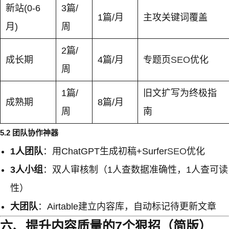
新站(0-6
3篇/
1篇/月
主攻关键词覆盖
月)
周
2篇/
成长期
4篇/月
专题页
SEO
优化
周
1篇/
旧文扩写为终极指
成熟期
8篇/月
周
南
5.2 团队协作神器
1人团队
：用ChatGPT生成初稿+Surfer
SEO
优化
3人小组
：双人审核制（1人查数据准确性，1人查可读
性）
大团队
：Airtable建立内容库，自动标记待更新文章
六、提升内容质量的7个狠招（简版）