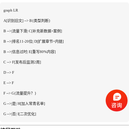
graph LR

A[识别旧文] --> B{类型判断}

B -->|流量下滑| C[补充新数据+案例]

B -->|排名11-20位| D[扩展章节+内链]

B -->|信息过时| E[重写80%内容]

C --> F[发布后监测2周]

D --> F

E --> F

F --> G{流量提升？}

G -->|是| H[加入常青名单]

G -->|否| I[二次优化]