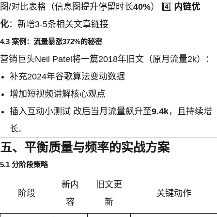
图/对比表格（信息图提升停留时长
40%
） 4️⃣
内链优
化
：新增3-5条相关文章链接
4.3 案例：流量暴涨372%的秘密
营销巨头Neil Patel将一篇2018年旧文（原月流量2k）：
补充2024年谷歌算法变动数据
增加短视频讲解核心观点
插入互动小测试 改后当月流量飙升至
9.4k
，且持续增
长。
五、平衡质量与频率的实战方案
5.1 分阶段策略
新内
旧文更
阶段
关键动作
容
新