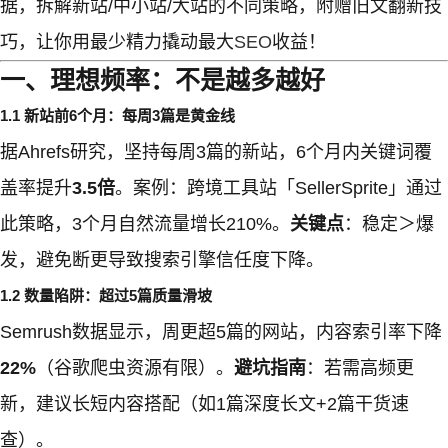
据，拆解新站/中小站/大站的不同策略，附赠旧文翻新技
巧，让你用最少精力撬动最大
SEO
收益！
一、理想频率：不是越多越好
1.1 新站前6个月：每周3篇是黄金线
据Ahrefs研究，坚持每周3篇的新站，6个月内关键词覆
盖率提升
3.5倍
。案例：跨境工具站「SellerSprite」通过
此策略，3个月自然流量增长210%。
关键点
：稳定＞爆
发，避免断更导致搜索引擎信任度下降。
1.2 数量陷阱：超过5篇质量滑坡
Semrush数据显示，周更超5篇的网站，内容索引率下降
22%
（谷歌爬虫资源有限）。
避坑指南
：若需高频更
新，建议长短内容搭配（如1篇深度长文+2篇干货速
查）。