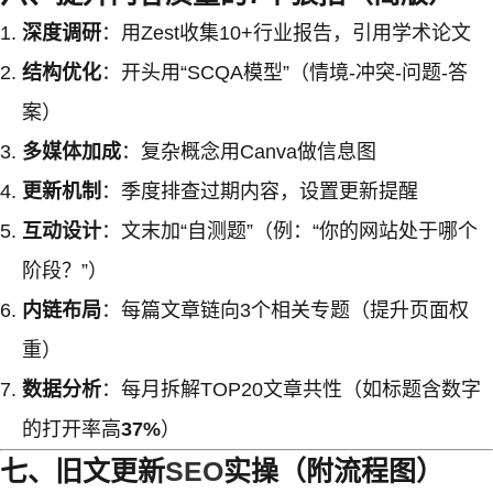
深度调研
：用Zest收集10+行业报告，引用学术论文
结构优化
：开头用“SCQA模型”（情境-冲突-问题-答
案）
多媒体加成
：复杂概念用Canva做信息图
更新机制
：季度排查过期内容，设置更新提醒
互动设计
：文末加“自测题”（例：“你的网站处于哪个
阶段？”）
内链布局
：每篇文章链向3个相关专题（提升页面权
重）
数据分析
：每月拆解TOP20文章共性（如标题含数字
的打开率高
37%
）
七、旧文更新
SEO
实操（附流程图）