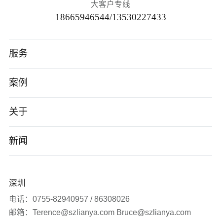
大客户专线
18665946544/13530227433
服务
高端网站建设
案例
AI应用开发
智能制造
关于
小程序/App
电子数码
公司介绍
新闻
企业数字化转型
软件科技
企业文化
公司新闻
深圳
品牌营销服务
医疗生物
发展历程
签约新闻
电话：0755-82940957 / 86308026
邮箱：Terence@szlianya.com Bruce@szlianya.com
其他