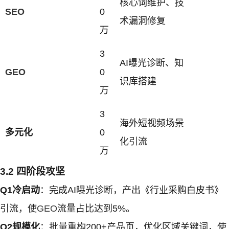
核心词维护、技
SEO
0
术漏洞修复
万
3
AI曝光诊断、知
GEO
0
识库搭建
万
3
海外短视频场景
多元化
0
化引流
万
3.2 四阶段攻坚
Q1冷启动
：完成AI曝光诊断，产出《行业采购白皮书》
引流，使
GEO
流量占比达到5%。
Q2规模化
：批量重构200+产品页，优化区域关键词，使