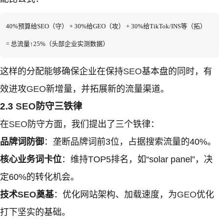
40%预算给SEO（守） + 30%给GEO（攻） + 30%给TikTok/INS等（拓）  

= 总流量↑25%（头部企业实测数据）
这样的分配能够确保企业在保持
SEO
基本盘的同时，有
效进攻
GEO
新增量，并拓展新的流量渠道。
2.3
SEO
防守三铁律
在
SEO
防守方面，我们提出了三个铁律：
品牌词防御
：垄断品牌词前3位，占据搜索流量的40%。
核心业务词卡位
：维持TOP5排名，如“solar panel”，决
定60%的转化机会。
技术
SEO
奠基
：优化网站架构、加载速度，为
GEO
优化
打下坚实的基础。