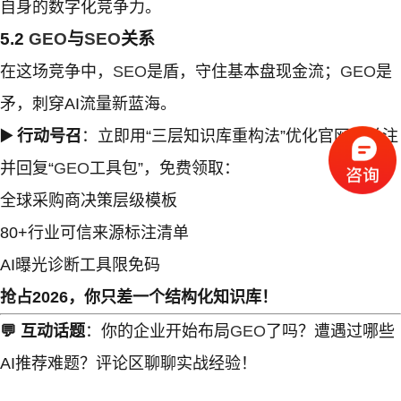
自身的数字化竞争力。
5.2
GEO
与
SEO
关系
在这场竞争中，
SEO
是盾，守住基本盘现金流；
GEO
是
矛，刺穿AI流量新蓝海。
▶️ 行动号召
：立即用“三层知识库重构法”优化官网！关注
并回复“
GEO
工具包”，免费领取：
全球采购商决策层级模板
80+行业可信来源标注清单
AI曝光诊断工具限免码
抢占2026，你只差一个结构化知识库！
💬 互动话题
：你的企业开始布局
GEO
了吗？遭遇过哪些
AI推荐难题？评论区聊聊实战经验！