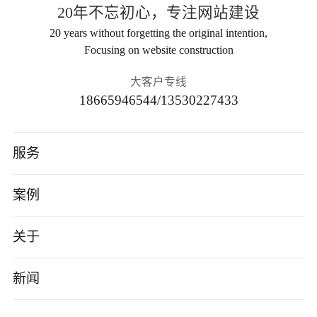
20年不忘初心，专注网站建设
20 years without forgetting the original intention,
Focusing on website construction
大客户专线
18665946544/13530227433
服务
高端网站建设
案例
AI应用开发
智能制造
关于
小程序/App
电子数码
公司介绍
新闻
企业数字化转型
软件科技
企业文化