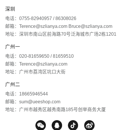
公司新闻
深圳
品牌营销服务
医疗生物
发展历程
签约新闻
电话：0755-82940957 / 86308026
邮箱：Terence@szlianya.com Bruce@szlianya.com
其他
联雅观点
地址：深圳市南山区前海路70号泛海城市广场2栋1201
广州一
常见问题
电话：020-81659650 / 81659510
网站知识
邮箱：Terence@szlianya.com
地址：广州市荔湾区坑口大街
网站推广
广州二
电话：18665946544
媒体报道
邮箱：sum@ueeshop.com
地址：广州市越秀区越秀南路185号创举商务大厦