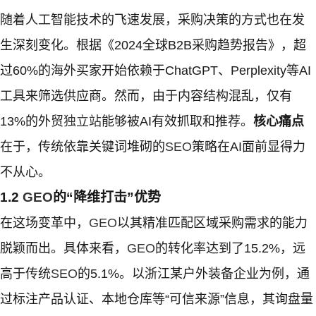
随着人工智能技术的飞速发展，采购决策的方式也在发
生深刻变化。根据《2024全球B2B采购趋势报告》，超
过60%的海外买家开始依赖于ChatGPT、Perplexity等AI
工具来筛选供应商。然而，由于内容结构混乱，仅有
13%的外贸
独立站
能够被AI有效抓取和推荐。
核心痛点
在于，传统依靠关键词堆砌的
SEO
策略在AI面前显得力
不从心。
1.2
GEO
的“降维打击”优势
在这场变革中，
GEO
以其精准匹配区域采购需求的能力
脱颖而出。具体来看，
GEO
的转化率达到了15.2%，远
高于传统
SEO
的5.1%。以浙江某户外装备企业为例，通
过标注产品认证、本地仓库等“可信来源”信息，其询盘量