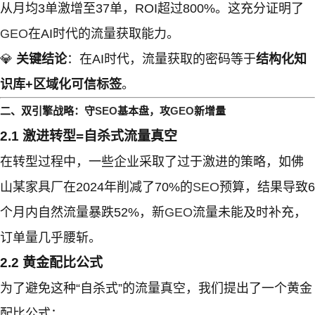
从月均3单激增至37单，ROI超过800%。这充分证明了
GEO
在AI时代的流量获取能力。
💎
关键结论
：在AI时代，流量获取的密码等于
结构化知
识库+区域化可信标签
。
二、双引擎战略：守
SEO
基本盘，攻
GEO
新增量
2.1 激进转型=自杀式流量真空
在转型过程中，一些企业采取了过于激进的策略，如佛
山某家具厂在2024年削减了70%的
SEO
预算，结果导致6
个月内自然流量暴跌52%，新
GEO
流量未能及时补充，
订单量几乎腰斩。
2.2 黄金配比公式
为了避免这种“自杀式”的流量真空，我们提出了一个黄金
配比公式：