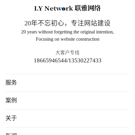
20年不忘初心，专注网站建设
20 years without forgetting the original intention,
Focusing on website construction
大客户专线
18665946544/13530227433
服务
高端网站建设
案例
AI应用开发
智能制造
关于
小程序/App
电子数码