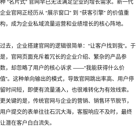
种 “名片式” 官网早已无法满足企业的增长需求。新一代
企业官网正经历从 “展示窗口” 到 “获客引擎” 的价值重
构，成为企业私域流量运营和业绩增长的核心阵地。
过去，企业搭建官网的逻辑很简单：“让客户找到我”。于
是，官网页面充斥着冗长的企业介绍、繁杂的产品参
数，却忽略了用户的核心诉求 ——“我能获得什么价
值”。这种单向输出的模式，导致官网跳出率高、用户停
留时间短，即便有流量涌入，也很难转化为有效线索。
更关键的是，传统官网与企业的营销、销售环节脱节，
用户提交的表单往往石沉大海，客服响应不及时，最终
让潜在客户白白流失。