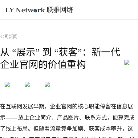
获取方案
公司新闻
从 “展示” 到 “获客”：新一代
企业官网的价值重构
在互联网发展早期，企业官网的核心职能停留在信息展
示—— 放上企业简介、产品图片、联系方式，便算完成
了线上布局。但随着流量竞争加剧、获客成本攀升，这