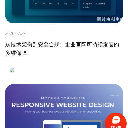
2026.07.29
从技术架构到安全合规：企业官网可持续发展的
多维保障