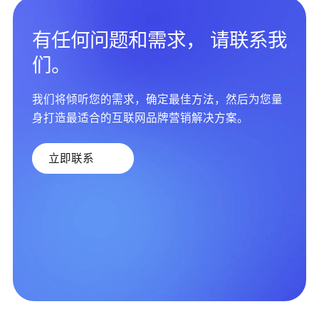
有任何问题和需求， 请联系我
们。
我们将倾听您的需求，确定最佳方法，然后为您量
身打造最适合的互联网品牌营销解决方案。
立即联系