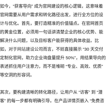
如今，“获客导向” 成为官网建设的核心逻辑，这意味着
官网需要从用户需求和转化路径出发，进行全方位的设
计与优化。首先，要打造精准的价值锚点。在官网首页
的黄金位置，必须用一句话讲清楚企业的核心优势、能
解决什么问题，以及目标客户能获得的具体收益。比
如，对于
网站建设
公司而言，不妨直接展示 “30 天交付
定制化官网，助力企业询盘量提升 50%”，用结果导向的
表述抓住用户注意力，而不是堆砌 “专业、高效、优质”
等空洞的形容词。
其次，要构建清晰的转化路径，让用户从 “访客” 到 “潜
客” 的每一步都有明确引导。在产品详情页嵌入 “免费咨