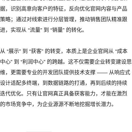
据，识别高意向客户的特征，反向优化官网内容与产品
策略；通过对线索进行分层管理，推动销售团队精准跟
进，实现从 “流量” 到 “销量” 的转化。
从 “展示” 到 “获客” 的转变，本质上是企业官网从 “成本
中心” 到 “利润中心” 的跨越。这不仅需要企业转变建设思
维，更需要专业的开发团队提供技术支撑 —— 从响应式
设计适配多终端，到数据链路的打通，再到后续的持续
迭代优化。只有让官网真正具备获客能力，才能在激烈
的市场竞争中，为企业源源不断地挖掘增长潜力。