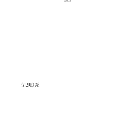
1
2
3
...
8
有任何问题和需求， 请联系我
们。
我们将倾听您的需求，确定最佳方法，然后为您量
身打造最适合的互联网品牌营销解决方案。
立即联系