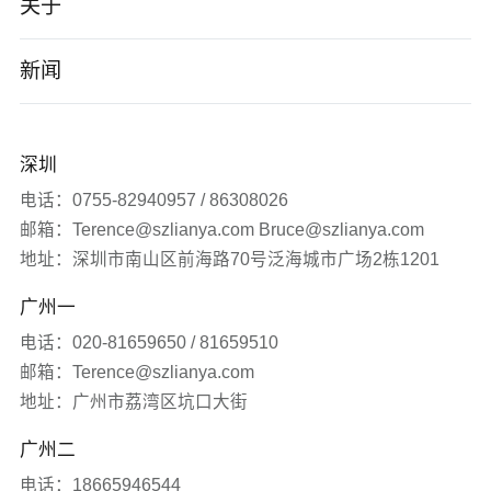
智能制造
关于
小程序/App
电子数码
公司介绍
新闻
企业数字化转型
软件科技
企业文化
公司新闻
深圳
品牌营销服务
医疗生物
发展历程
签约新闻
电话：0755-82940957 / 86308026
邮箱：Terence@szlianya.com Bruce@szlianya.com
其他
联雅观点
地址：深圳市南山区前海路70号泛海城市广场2栋1201
广州一
常见问题
电话：020-81659650 / 81659510
网站知识
邮箱：Terence@szlianya.com
地址：广州市荔湾区坑口大街
网站推广
广州二
电话：18665946544
媒体报道