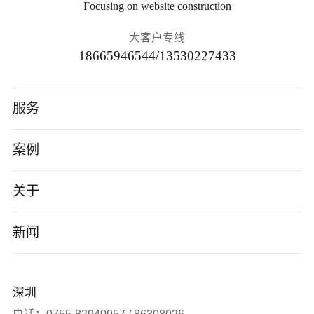
Focusing on website construction
大客户专线
18665946544/13530227433
服务
高端网站建设
案例
AI应用开发
智能制造
关于
小程序/App
电子数码
公司介绍
新闻
企业数字化转型
软件科技
企业文化
公司新闻
深圳
品牌营销服务
医疗生物
发展历程
签约新闻