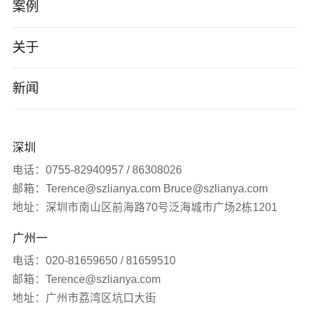
高端网站建设
案例
AI应用开发
智能制造
关于
小程序/App
电子数码
公司介绍
新闻
企业数字化转型
软件科技
企业文化
公司新闻
深圳
品牌营销服务
医疗生物
发展历程
签约新闻
电话：0755-82940957 / 86308026
邮箱：Terence@szlianya.com Bruce@szlianya.com
其他
联雅观点
地址：深圳市南山区前海路70号泛海城市广场2栋1201
广州一
常见问题
电话：020-81659650 / 81659510
网站知识
邮箱：Terence@szlianya.com
地址：广州市荔湾区坑口大街