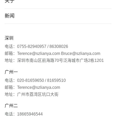
智能制造
关于
小程序/App
电子数码
公司介绍
新闻
企业数字化转型
软件科技
企业文化
公司新闻
深圳
品牌营销服务
医疗生物
发展历程
签约新闻
电话：0755-82940957 / 86308026
邮箱：Terence@szlianya.com Bruce@szlianya.com
其他
联雅观点
地址：深圳市南山区前海路70号泛海城市广场2栋1201
广州一
常见问题
电话：020-81659650 / 81659510
网站知识
邮箱：Terence@szlianya.com
地址：广州市荔湾区坑口大街
网站推广
广州二
电话：18665946544
媒体报道