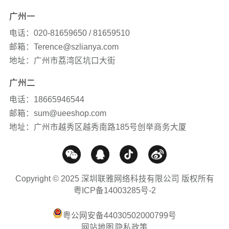
广州一
常见问题
电话：020-81659650 / 81659510
网站知识
邮箱：Terence@szlianya.com
地址：广州市荔湾区坑口大街
网站推广
广州二
电话：18665946544
媒体报道
邮箱：sum@ueeshop.com
地址：广州市越秀区越秀南路185号创举商务大厦
Copyright © 2025 深圳联雅网络科技有限公司 版权所有
粤ICP备14003285号-2
粤公网安备44030502000799号
网站地图
隐私政策