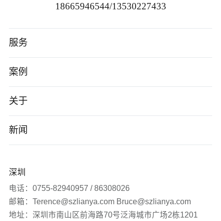
18665946544/13530227433
服务
高端网站建设
案例
AI应用开发
智能制造
关于
小程序/App
电子数码
公司介绍
新闻
企业数字化转型
软件科技
企业文化
公司新闻
深圳
品牌营销服务
医疗生物
发展历程
签约新闻
电话：0755-82940957 / 86308026
邮箱：Terence@szlianya.com Bruce@szlianya.com
其他
联雅观点
地址：深圳市南山区前海路70号泛海城市广场2栋1201