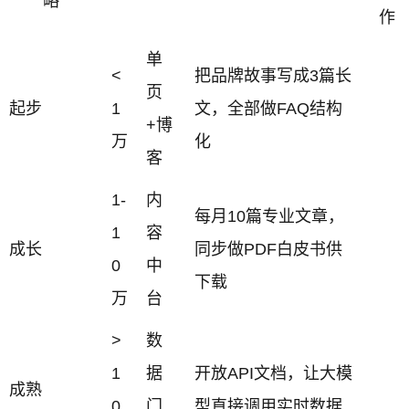
略
作
单
<
把品牌故事写成3篇长
页
起步
1
文，全部做FAQ结构
+博
万
化
客
1-
内
每月10篇专业文章，
1
容
成长
同步做PDF白皮书供
0
中
下载
万
台
>
数
1
据
开放API文档，让大模
成熟
0
门
型直接调用实时数据