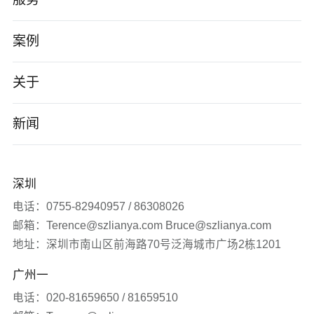
高端网站建设
案例
AI应用开发
智能制造
关于
小程序/App
电子数码
公司介绍
新闻
企业数字化转型
软件科技
企业文化
公司新闻
深圳
品牌营销服务
医疗生物
发展历程
签约新闻
电话：0755-82940957 / 86308026
邮箱：Terence@szlianya.com Bruce@szlianya.com
其他
联雅观点
地址：深圳市南山区前海路70号泛海城市广场2栋1201
广州一
常见问题
电话：020-81659650 / 81659510